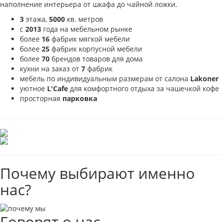
наполнение интерьера от шкафа до чайной ложки.
3
этажа,
5000
кв. метров
с
2013
года на мебельном рынке
более
16
фабрик мягкой мебели
более
25
фабрик корпусной мебели
более
70
брендов товаров для дома
кухни на заказ от
7
фабрик
мебель по индивидуальным размерам от салона
Lakoner
уютное
L'Cafe
для комфортного отдыха за чашечкой кофе
просторная
парковка
Почему выбирают именно
нас?
Говорят о нас