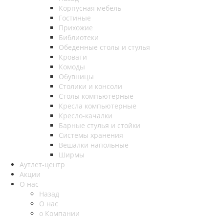
Корпусная мебель
Гостиные
Прихожие
Библиотеки
Обеденные столы и стулья
Кровати
Комоды
Обувницы
Столики и консоли
Столы компьютерные
Кресла компьютерные
Кресло-качалки
Барные стулья и стойки
Системы хранения
Вешалки напольные
Ширмы
Аутлет-центр
Акции
О нас
Назад
О нас
о Компании