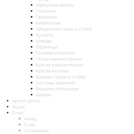
Корпусная мебель
Гостиные
Прихожие
Библиотеки
Обеденные столы и стулья
Кровати
Комоды
Обувницы
Столики и консоли
Столы компьютерные
Кресла компьютерные
Кресло-качалки
Барные стулья и стойки
Системы хранения
Вешалки напольные
Ширмы
Аутлет-центр
Акции
О нас
Назад
О нас
о Компании