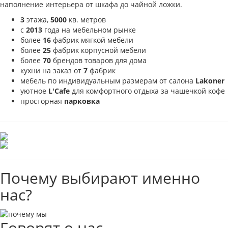
наполнение интерьера от шкафа до чайной ложки.
3
этажа,
5000
кв. метров
с
2013
года на мебельном рынке
более
16
фабрик мягкой мебели
более
25
фабрик корпусной мебели
более
70
брендов товаров для дома
кухни на заказ от
7
фабрик
мебель по индивидуальным размерам от салона
Lakoner
уютное
L'Cafe
для комфортного отдыха за чашечкой кофе
просторная
парковка
Почему выбирают именно
нас?
Говорят о нас