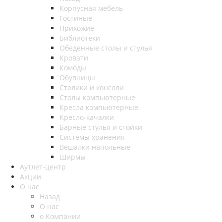
Корпусная мебель
Гостиные
Прихожие
Библиотеки
Обеденные столы и стулья
Кровати
Комоды
Обувницы
Столики и консоли
Столы компьютерные
Кресла компьютерные
Кресло-качалки
Барные стулья и стойки
Системы хранения
Вешалки напольные
Ширмы
Аутлет-центр
Акции
О нас
Назад
О нас
о Компании