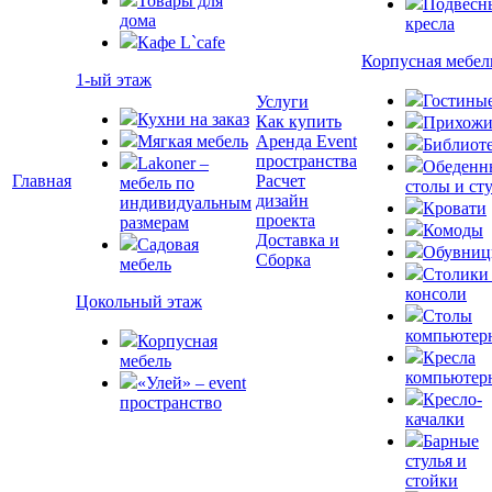
Товары для
Подвесн
дома
кресла
Кафе L`cafe
Корпусная мебел
1-ый этаж
Гостины
Услуги
Кухни на заказ
Как купить
Прихожи
Мягкая мебель
Аренда Event
Библиот
пространства
Lakoner –
Обеденн
Главная
Расчет
мебель по
столы и ст
дизайн
индивидуальным
Кровати
проекта
размерам
Комоды
Доставка и
Садовая
Обувни
Сборка
мебель
Столики
консоли
Цокольный этаж
Столы
компьютер
Корпусная
Кресла
мебель
компьютер
«Улей» – event
Кресло-
пространство
качалки
Барные
стулья и
стойки