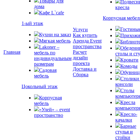
Товары для
Подвесн
дома
кресла
Кафе L`cafe
Корпусная мебел
1-ый этаж
Гостины
Услуги
Кухни на заказ
Как купить
Прихожи
Мягкая мебель
Аренда Event
Библиот
пространства
Lakoner –
Обеденн
Главная
Расчет
мебель по
столы и ст
дизайн
индивидуальным
Кровати
проекта
размерам
Комоды
Доставка и
Садовая
Обувни
Сборка
мебель
Столики
консоли
Цокольный этаж
Столы
компьютер
Корпусная
Кресла
мебель
компьютер
«Улей» – event
Кресло-
пространство
качалки
Барные
стулья и
стойки