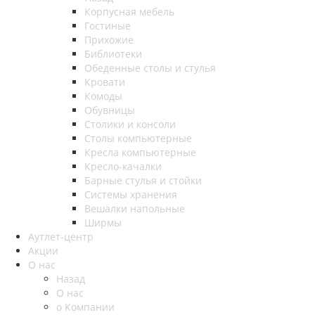
Корпусная мебель
Гостиные
Прихожие
Библиотеки
Обеденные столы и стулья
Кровати
Комоды
Обувницы
Столики и консоли
Столы компьютерные
Кресла компьютерные
Кресло-качалки
Барные стулья и стойки
Системы хранения
Вешалки напольные
Ширмы
Аутлет-центр
Акции
О нас
Назад
О нас
о Компании