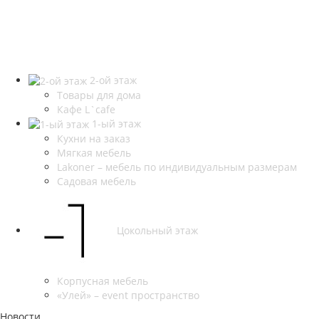
2-ой этаж
Товары для дома
Кафе L`cafe
1-ый этаж
Кухни на заказ
Мягкая мебель
Lakoner – мебель по индивидуальным размерам
Садовая мебель
Цокольный этаж
Корпусная мебель
«Улей» – event пространство
Новости