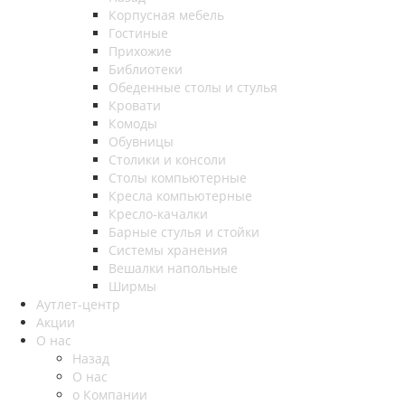
Корпусная мебель
Гостиные
Прихожие
Библиотеки
Обеденные столы и стулья
Кровати
Комоды
Обувницы
Столики и консоли
Столы компьютерные
Кресла компьютерные
Кресло-качалки
Барные стулья и стойки
Системы хранения
Вешалки напольные
Ширмы
Аутлет-центр
Акции
О нас
Назад
О нас
о Компании