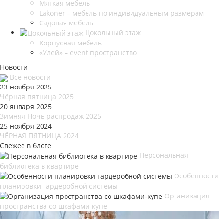
Мягкая мебель
Lakoner – мебель по индивидуальным размерам
Садовая мебель
Цокольный этаж
Корпусная мебель
«Улей» – event пространство
Новости
Все новости
23 ноября 2025
Чёрная пятница 2025
20 января 2025
Зимняя Ночь распродаж 2025
25 ноября 2024
ЧЁРНАЯ ПЯТНИЦА 2024
Свежее в блоге
Персональная
библиотека в квартире
Особенности
планировки гардеробной системы
Организация
пространства со шкафами-купе