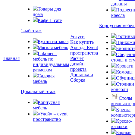
диваны
Товары для
Подвесн
дома
кресла
Кафе L`cafe
Корпусная мебел
1-ый этаж
Гостины
Услуги
Кухни на заказ
Как купить
Прихожи
Мягкая мебель
Аренда Event
Библиот
пространства
Lakoner –
Обеденн
Главная
Расчет
мебель по
столы и ст
дизайн
индивидуальным
Кровати
проекта
размерам
Комоды
Доставка и
Садовая
Обувни
Сборка
мебель
Столики
консоли
Цокольный этаж
Столы
Корпусная
компьютер
мебель
Кресла
«Улей» – event
компьютер
пространство
Кресло-
качалки
Барные