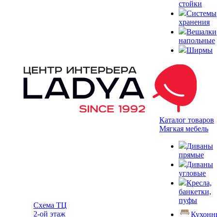
стойки
Системы
хранения
Вешалки
напольные
Ширмы
Каталог товаров
Мягкая мебель
Диваны
прямые
Диваны
угловые
Кресла,
банкетки,
пуфы
Схема ТЦ
2-ой этаж
Кухонн