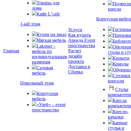
Товары для
Подвесн
дома
кресла
Кафе L`cafe
Корпусная мебел
1-ый этаж
Гостины
Услуги
Кухни на заказ
Как купить
Прихожи
Мягкая мебель
Аренда Event
Библиот
пространства
Lakoner –
Обеденн
Главная
Расчет
мебель по
столы и ст
дизайн
индивидуальным
Кровати
проекта
размерам
Комоды
Доставка и
Садовая
Обувни
Сборка
мебель
Столики
консоли
Цокольный этаж
Столы
Корпусная
компьютер
мебель
Кресла
«Улей» – event
компьютер
пространство
Кресло-
качалки
Барные
стулья и