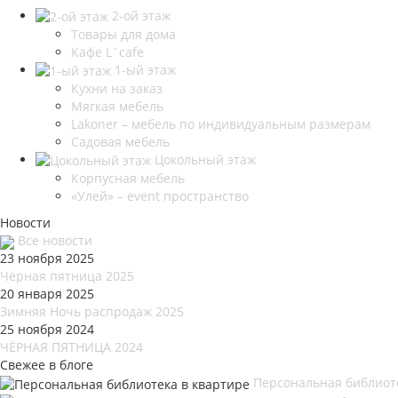
2-ой этаж
Товары для дома
Кафе L`cafe
1-ый этаж
Кухни на заказ
Мягкая мебель
Lakoner – мебель по индивидуальным размерам
Садовая мебель
Цокольный этаж
Корпусная мебель
«Улей» – event пространство
Новости
Все новости
23 ноября 2025
Чёрная пятница 2025
20 января 2025
Зимняя Ночь распродаж 2025
25 ноября 2024
ЧЁРНАЯ ПЯТНИЦА 2024
Свежее в блоге
Персональная библиот