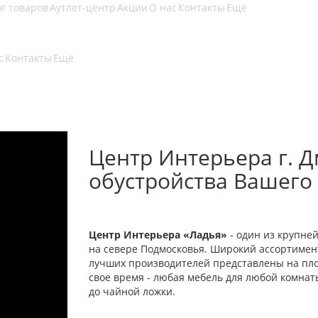
г товаров
Аутлет-центр
Акции
О нас
Контакты
Ещё
с
Контакты
Ещё
Центр Интерьера г. Д
обустройства Вашего
Центр Интерьера «Ладья»
- один из крупне
на севере Подмосковья. Широкий ассортимент
лучших производителей представлены на площ
свое время - любая мебель для любой комна
до чайной ложки.