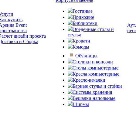
Корпусная мебель
Гостиные
Услуги
Прихожие
Как купить
Библиотеки
Аренда Event
Аут
Обеденные столы и
пространства
цен
стулья
Расчет дизайн проекта
Кровати
Доставка и Сборка
Комоды
Обувницы
Столики и консоли
Столы компьютерные
Кресла компьютерные
Кресло-качалки
Барные стулья и стойки
Системы хранения
Вешалки напольные
Ширмы