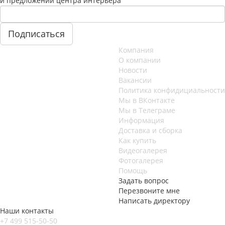
и предложений центра интерьера
Компания
О компании
Новости
Вакансии
Политика конфидициальности
Мы в ВКонтакте
Мы в Телеграме
Информация
Доставка и сборка
Как купить
Видеогалерея
Фотогалерея
Помощь
Задать вопрос
Перезвоните мне
Написать директору
Наши контакты
+7 499 515-50-50