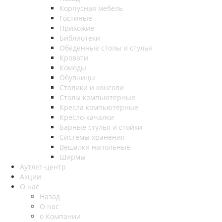
Корпусная мебель
Гостиные
Прихожие
Библиотеки
Обеденные столы и стулья
Кровати
Комоды
Обувницы
Столики и консоли
Столы компьютерные
Кресла компьютерные
Кресло-качалки
Барные стулья и стойки
Системы хранения
Вешалки напольные
Ширмы
Аутлет-центр
Акции
О нас
Назад
О нас
о Компании