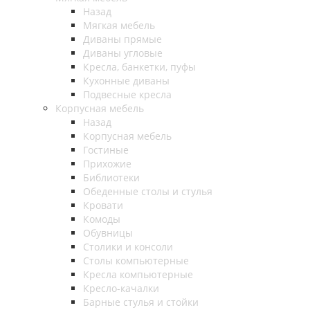
Назад
Мягкая мебель
Диваны прямые
Диваны угловые
Кресла, банкетки, пуфы
Кухонные диваны
Подвесные кресла
Корпусная мебель
Назад
Корпусная мебель
Гостиные
Прихожие
Библиотеки
Обеденные столы и стулья
Кровати
Комоды
Обувницы
Столики и консоли
Столы компьютерные
Кресла компьютерные
Кресло-качалки
Барные стулья и стойки