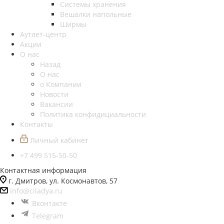
Системы хранения
Вешалки напольные
Ширмы
Аутлет-центр
Акции
О нас
Назад
О нас
о Компании
Новости
Вакансии
Политика конфидициальности
Контакты
Личный кабинет
+7 499 515-50-50
Контактная информация
г. Дмитров, ул. Космонавтов, 57
info@ciladya.ru
Вконтакте
Telegram