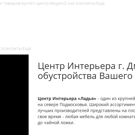
г товаров
Аутлет-центр
Акции
О нас
Контакты
Ещё
с
Контакты
Ещё
Центр Интерьера г. Д
обустройства Вашего
Центр Интерьера «Ладья»
- один из крупне
на севере Подмосковья. Широкий ассортимент
лучших производителей представлены на площ
свое время - любая мебель для любой комна
до чайной ложки.