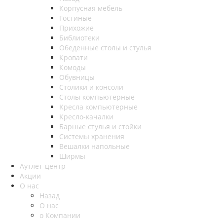
Корпусная мебель
Гостиные
Прихожие
Библиотеки
Обеденные столы и стулья
Кровати
Комоды
Обувницы
Столики и консоли
Столы компьютерные
Кресла компьютерные
Кресло-качалки
Барные стулья и стойки
Системы хранения
Вешалки напольные
Ширмы
Аутлет-центр
Акции
О нас
Назад
О нас
о Компании