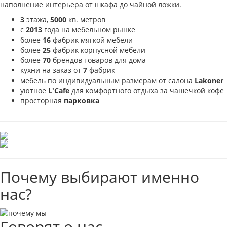
наполнение интерьера от шкафа до чайной ложки.
3
этажа,
5000
кв. метров
с
2013
года на мебельном рынке
более
16
фабрик мягкой мебели
более
25
фабрик корпусной мебели
более
70
брендов товаров для дома
кухни на заказ от
7
фабрик
мебель по индивидуальным размерам от салона
Lakoner
уютное
L'Cafe
для комфортного отдыха за чашечкой кофе
просторная
парковка
Почему выбирают именно
нас?
Говорят о нас