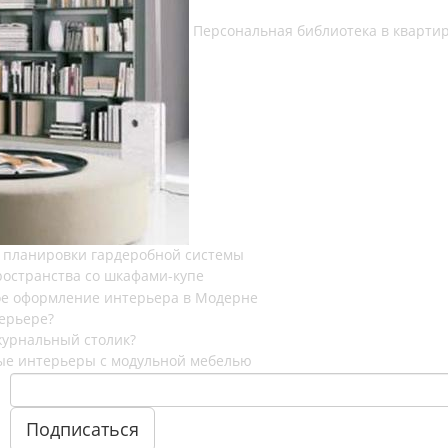
Персональная библиотека в кварти
 планировки гардеробной системы
остранства со шкафами-купе
е оформление интерьера в Модерне
ерьере?
журнальный столик?
ые интерьеры с модульной мебелью