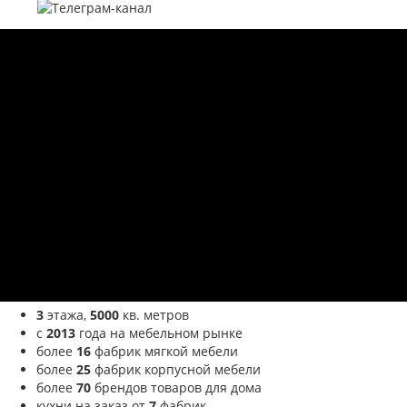
3
этажа,
5000
кв. метров
с
2013
года на мебельном рынке
более
16
фабрик мягкой мебели
более
25
фабрик корпусной мебели
более
70
брендов товаров для дома
кухни на заказ от
7
фабрик