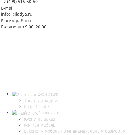
+7 (499) 515-50-50
E-mail
info@ciladya.ru
Режим работы
Ежедневно 9:00–20:00
2-ой этаж
Товары для дома
Кафе L`cafe
1-ый этаж
Кухни на заказ
Мягкая мебель
Lakoner – мебель по индивидуальным размерам