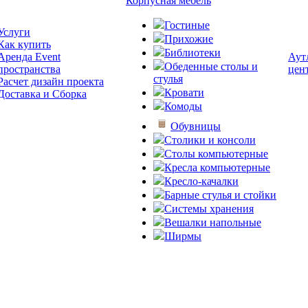
Корпусная мебель
Гостиные
Услуги
Прихожие
Как купить
Библиотеки
Аренда Event
Аут
Обеденные столы и
пространства
цен
стулья
Расчет дизайн проекта
Кровати
Доставка и Сборка
Комоды
Обувницы
Столики и консоли
Столы компьютерные
Кресла компьютерные
Кресло-качалки
Барные стулья и стойки
Системы хранения
Вешалки напольные
Ширмы