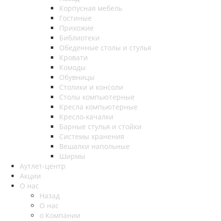
Корпусная мебель
Гостиные
Прихожие
Библиотеки
Обеденные столы и стулья
Кровати
Комоды
Обувницы
Столики и консоли
Столы компьютерные
Кресла компьютерные
Кресло-качалки
Барные стулья и стойки
Системы хранения
Вешалки напольные
Ширмы
Аутлет-центр
Акции
О нас
Назад
О нас
о Компании