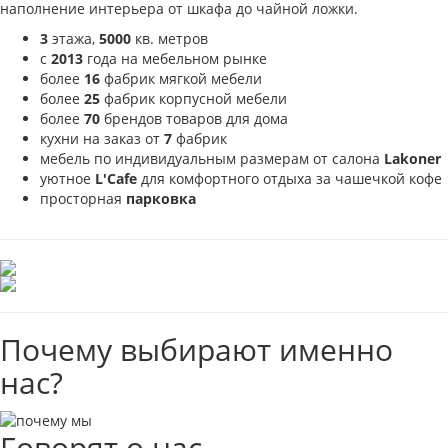
наполнение интерьера от шкафа до чайной ложки.
3
этажа,
5000
кв. метров
с
2013
года на мебельном рынке
более
16
фабрик мягкой мебели
более
25
фабрик корпусной мебели
более
70
брендов товаров для дома
кухни на заказ от
7
фабрик
мебель по индивидуальным размерам от салона
Lakoner
уютное
L'Cafe
для комфортного отдыха за чашечкой кофе
просторная
парковка
Почему выбирают именно
нас?
Говорят о нас