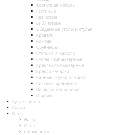
Корпусная мебель
Гостиные
Прихожие
Библиотеки
Обеденные столы и стулья
Кровати
Комоды
Обувницы
Столики и консоли
Столы компьютерные
Кресла компьютерные
Кресло-качалки
Барные стулья и стойки
Системы хранения
Вешалки напольные
Ширмы
Аутлет-центр
Акции
О нас
Назад
О нас
о Компании