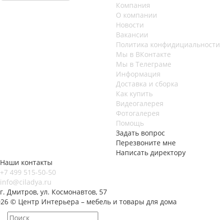
Компания
О компании
Новости
Вакансии
Политика конфидициальности
Мы в ВКонтакте
Мы в Телеграме
Информация
Доставка и сборка
Как купить
Видеогалерея
Фотогалерея
Помощь
Задать вопрос
Перезвоните мне
Написать директору
Наши контакты
+7 499 515-50-50
info@ciladya.ru
г. Дмитров, ул. Космонавтов, 57
026 © Центр Интерьера – мебель и товары для дома