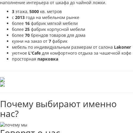
наполнение интерьера от шкафа до чайной ложки.
3
этажа,
5000
кв. метров
с
2013
года на мебельном рынке
более
16
фабрик мягкой мебели
более
25
фабрик корпусной мебели
более
70
брендов товаров для дома
кухни на заказ от
7
фабрик
мебель по индивидуальным размерам от салона
Lakoner
уютное
L'Cafe
для комфортного отдыха за чашечкой кофе
просторная
парковка
Почему выбирают именно
нас?
Говорят о нас