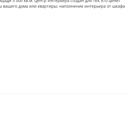
ади 5 000 кв.м. Центр Интерьера создан для тех, кто ценит
ты вашего дома или квартиры; наполнение интерьера от шкафа