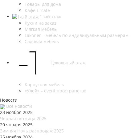
Товары для дома
Кафе L`cafe
1-ый этаж
Кухни на заказ
Мягкая мебель
Lakoner – мебель по индивидуальным размерам
Садовая мебель
Цокольный этаж
Корпусная мебель
«Улей» – event пространство
Новости
Все новости
23 ноября 2025
Чёрная пятница 2025
20 января 2025
Зимняя Ночь распродаж 2025
25 ноября 2024