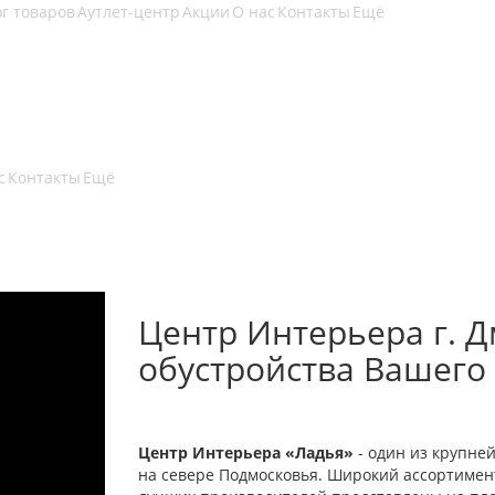
г товаров
Аутлет-центр
Акции
О нас
Контакты
Ещё
с
Контакты
Ещё
Центр Интерьера г. Д
обустройства Вашего
Центр Интерьера «Ладья»
- один из крупне
на севере Подмосковья. Широкий ассортимент