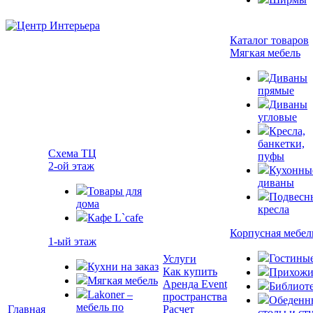
Каталог товаров
Мягкая мебель
Диваны
прямые
Диваны
угловые
Кресла,
банкетки,
Схема ТЦ
пуфы
2-ой этаж
Кухонны
диваны
Товары для
Подвесн
дома
кресла
Кафе L`cafe
Корпусная мебел
1-ый этаж
Гостины
Услуги
Кухни на заказ
Как купить
Прихожи
Мягкая мебель
Аренда Event
Библиот
Lakoner –
пространства
Обеденн
мебель по
Главная
Расчет
столы и ст