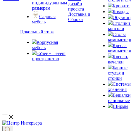
индивидуальным
дизайн
Кровати
размерам
проекта
Комоды
Доставка и
Садовая
Обувни
Сборка
мебель
Столики
консоли
Цокольный этаж
Столы
компьютер
Корпусная
Кресла
мебель
компьютер
«Улей» – event
Кресло-
пространство
качалки
Барные
стулья и
стойки
Системы
хранения
Вешалки
напольные
Ширмы