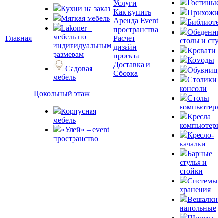
Гостины
Услуги
Кухни на заказ
Как купить
Прихожи
Мягкая мебель
Аренда Event
Библиот
Lakoner –
пространства
Обеденн
мебель по
Главная
Расчет
столы и ст
индивидуальным
дизайн
Кровати
размерам
проекта
Комоды
Доставка и
Садовая
Обувни
Сборка
мебель
Столики
консоли
Цокольный этаж
Столы
компьютер
Корпусная
Кресла
мебель
компьютер
«Улей» – event
Кресло-
пространство
качалки
Барные
стулья и
стойки
Системы
хранения
Вешалки
напольные
Ширмы