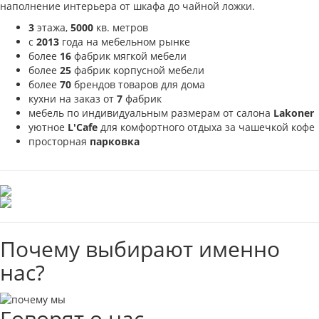
наполнение интерьера от шкафа до чайной ложки.
3
этажа,
5000
кв. метров
с
2013
года на мебельном рынке
более
16
фабрик мягкой мебели
более
25
фабрик корпусной мебели
более
70
брендов товаров для дома
кухни на заказ от
7
фабрик
мебель по индивидуальным размерам от салона
Lakoner
уютное
L'Cafe
для комфортного отдыха за чашечкой кофе
просторная
парковка
Почему выбирают именно
нас?
Говорят о нас