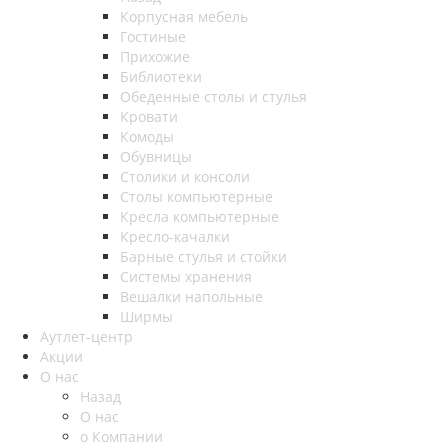
Корпусная мебель
Гостиные
Прихожие
Библиотеки
Обеденные столы и стулья
Кровати
Комоды
Обувницы
Столики и консоли
Столы компьютерные
Кресла компьютерные
Кресло-качалки
Барные стулья и стойки
Системы хранения
Вешалки напольные
Ширмы
Аутлет-центр
Акции
О нас
Назад
О нас
о Компании