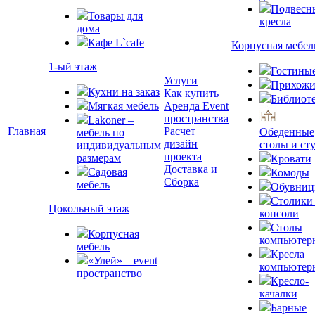
Подвесн
Товары для
кресла
дома
Кафе L`cafe
Корпусная мебел
1-ый этаж
Гостины
Услуги
Прихожи
Кухни на заказ
Как купить
Библиот
Мягкая мебель
Аренда Event
пространства
Lakoner –
Главная
Расчет
Обеденные
мебель по
дизайн
столы и ст
индивидуальным
проекта
размерам
Кровати
Доставка и
Садовая
Комоды
Сборка
мебель
Обувни
Столики
Цокольный этаж
консоли
Столы
Корпусная
компьютер
мебель
Кресла
«Улей» – event
компьютер
пространство
Кресло-
качалки
Барные