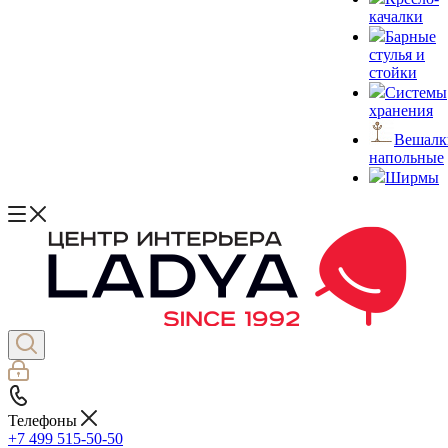
качалки
Барные
стулья и
стойки
Системы
хранения
Вешалк
напольные
Ширмы
Телефоны
+7 499 515-50-50