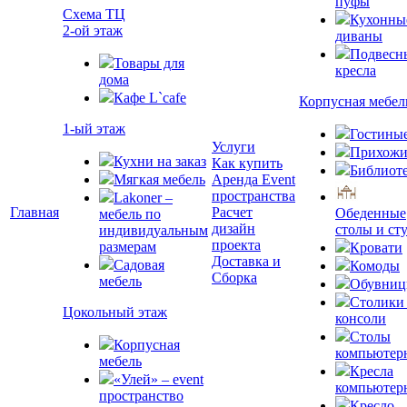
пуфы
Схема ТЦ
Кухонны
2-ой этаж
диваны
Подвесн
Товары для
кресла
дома
Кафе L`cafe
Корпусная мебел
1-ый этаж
Гостины
Услуги
Прихожи
Кухни на заказ
Как купить
Библиот
Мягкая мебель
Аренда Event
пространства
Lakoner –
Главная
Расчет
Обеденные
мебель по
дизайн
столы и ст
индивидуальным
проекта
размерам
Кровати
Доставка и
Садовая
Комоды
Сборка
мебель
Обувни
Столики
Цокольный этаж
консоли
Столы
Корпусная
компьютер
мебель
Кресла
«Улей» – event
компьютер
пространство
Кресло-