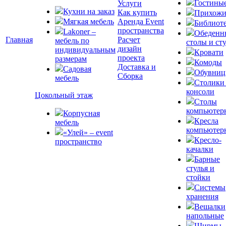
Гостины
Услуги
Кухни на заказ
Как купить
Прихожи
Мягкая мебель
Аренда Event
Библиот
пространства
Lakoner –
Обеденн
Главная
Расчет
мебель по
столы и ст
дизайн
индивидуальным
Кровати
проекта
размерам
Комоды
Доставка и
Садовая
Обувни
Сборка
мебель
Столики
консоли
Цокольный этаж
Столы
компьютер
Корпусная
Кресла
мебель
компьютер
«Улей» – event
Кресло-
пространство
качалки
Барные
стулья и
стойки
Системы
хранения
Вешалки
напольные
Ширмы