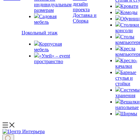
дизайн
индивидуальным
Кровати
проекта
размерам
Комоды
Доставка и
Садовая
Обувни
Сборка
мебель
Столики
консоли
Цокольный этаж
Столы
компьютер
Корпусная
Кресла
мебель
компьютер
«Улей» – event
Кресло-
пространство
качалки
Барные
стулья и
стойки
Системы
хранения
Вешалки
напольные
Ширмы