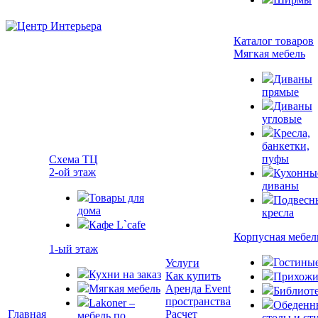
Каталог товаров
Мягкая мебель
Диваны
прямые
Диваны
угловые
Кресла,
банкетки,
пуфы
Схема ТЦ
2-ой этаж
Кухонны
диваны
Товары для
Подвесн
дома
кресла
Кафе L`cafe
Корпусная мебел
1-ый этаж
Гостины
Услуги
Кухни на заказ
Как купить
Прихожи
Мягкая мебель
Аренда Event
Библиот
пространства
Lakoner –
Обеденн
Главная
Расчет
мебель по
столы и ст