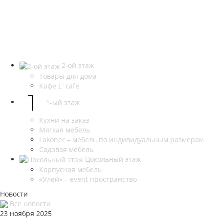
2-ой этаж
Товары для дома
Кафе L`cafe
1-ый этаж
Кухни на заказ
Мягкая мебель
Lakoner – мебель по индивидуальным размерам
Садовая мебель
Цокольный этаж
Корпусная мебель
«Улей» – event пространство
Новости
Все новости
23 ноября 2025