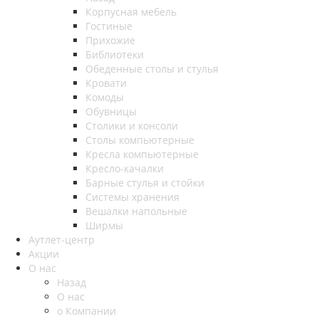
Корпусная мебель
Гостиные
Прихожие
Библиотеки
Обеденные столы и стулья
Кровати
Комоды
Обувницы
Столики и консоли
Столы компьютерные
Кресла компьютерные
Кресло-качалки
Барные стулья и стойки
Системы хранения
Вешалки напольные
Ширмы
Аутлет-центр
Акции
О нас
Назад
О нас
о Компании