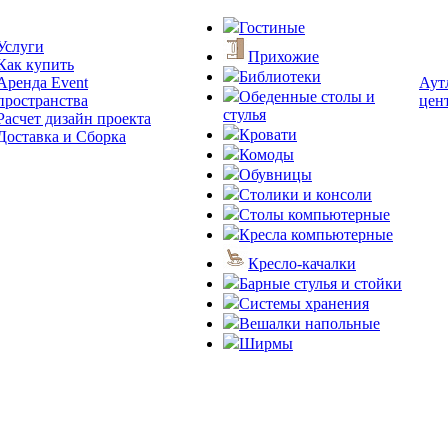
Гостиные
Услуги
Прихожие
Как купить
Библиотеки
Аренда Event
Аут
Обеденные столы и
пространства
цен
стулья
Расчет дизайн проекта
Кровати
Доставка и Сборка
Комоды
Обувницы
Столики и консоли
Столы компьютерные
Кресла компьютерные
Кресло-качалки
Барные стулья и стойки
Системы хранения
Вешалки напольные
Ширмы