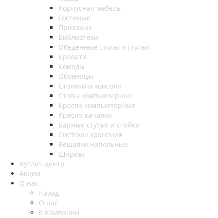
Корпусная мебель
Гостиные
Прихожие
Библиотеки
Обеденные столы и стулья
Кровати
Комоды
Обувницы
Столики и консоли
Столы компьютерные
Кресла компьютерные
Кресло-качалки
Барные стулья и стойки
Системы хранения
Вешалки напольные
Ширмы
Аутлет-центр
Акции
О нас
Назад
О нас
о Компании