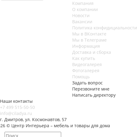
Компания
О компании
Новости
Вакансии
Политика конфидициальности
Мы в ВКонтакте
Мы в Телеграме
Информация
Доставка и сборка
Как купить
Видеогалерея
Фотогалерея
Помощь
Задать вопрос
Перезвоните мне
Написать директору
Наши контакты
+7 499 515-50-50
info@ciladya.ru
г. Дмитров, ул. Космонавтов, 57
026 © Центр Интерьера – мебель и товары для дома