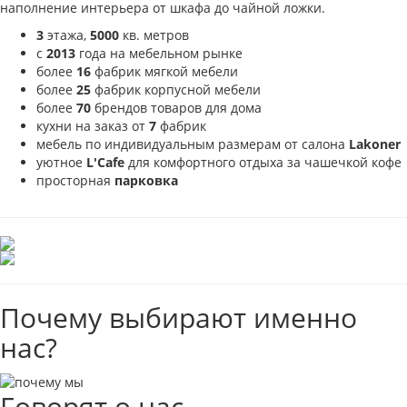
наполнение интерьера от шкафа до чайной ложки.
3
этажа,
5000
кв. метров
с
2013
года на мебельном рынке
более
16
фабрик мягкой мебели
более
25
фабрик корпусной мебели
более
70
брендов товаров для дома
кухни на заказ от
7
фабрик
мебель по индивидуальным размерам от салона
Lakoner
уютное
L'Cafe
для комфортного отдыха за чашечкой кофе
просторная
парковка
Почему выбирают именно
нас?
Говорят о нас