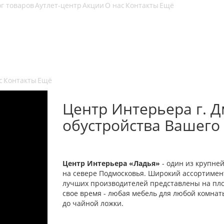
г товаров
Аутлет-центр
Акции
О нас
Контакты
Ещё
с
Контакты
Ещё
Центр Интерьера г. Д
обустройства Вашего
Центр Интерьера «Ладья»
- один из крупне
на севере Подмосковья. Широкий ассортимент
лучших производителей представлены на площ
свое время - любая мебель для любой комна
до чайной ложки.