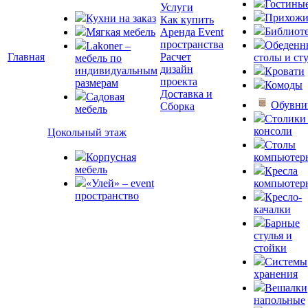
Гостины
Услуги
Прихожи
Кухни на заказ
Как купить
Библиот
Мягкая мебель
Аренда Event
пространства
Обеденн
Lakoner –
Главная
Расчет
столы и ст
мебель по
дизайн
индивидуальным
Кровати
проекта
размерам
Комоды
Доставка и
Садовая
Обувн
Сборка
мебель
Столики
консоли
Цокольный этаж
Столы
Корпусная
компьютер
мебель
Кресла
«Улей» – event
компьютер
пространство
Кресло-
качалки
Барные
стулья и
стойки
Системы
хранения
Вешалки
напольные