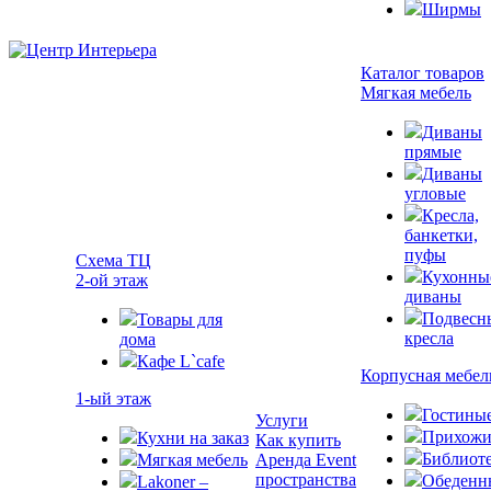
Ширмы
Каталог товаров
Мягкая мебель
Диваны
прямые
Диваны
угловые
Кресла,
банкетки,
пуфы
Схема ТЦ
Кухонны
2-ой этаж
диваны
Подвесн
Товары для
кресла
дома
Кафе L`cafe
Корпусная мебел
1-ый этаж
Гостины
Услуги
Прихожи
Кухни на заказ
Как купить
Библиот
Мягкая мебель
Аренда Event
пространства
Обеденн
Lakoner –