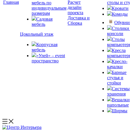
Главная
Расчет
столы и ст
мебель по
дизайн
индивидуальным
Кровати
проекта
размерам
Комоды
Доставка и
Садовая
Обувн
Сборка
мебель
Столики
консоли
Цокольный этаж
Столы
Корпусная
компьютер
мебель
Кресла
«Улей» – event
компьютер
пространство
Кресло-
качалки
Барные
стулья и
стойки
Системы
хранения
Вешалки
напольные
Ширмы