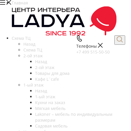
Главная
Схема ТЦ
Назад
Телефоны
Схема ТЦ
+7 499 515-50-50
2-ой этаж
Назад
2-ой этаж
Товары для дома
Кафе L`cafe
1-ый этаж
Назад
1-ый этаж
Кухни на заказ
Мягкая мебель
Lakoner – мебель по индивидуальным
размерам
Садовая мебель