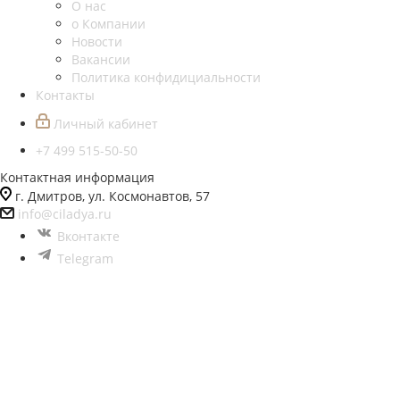
О нас
о Компании
Новости
Вакансии
Политика конфидициальности
Контакты
Личный кабинет
+7 499 515-50-50
Контактная информация
г. Дмитров, ул. Космонавтов, 57
info@ciladya.ru
Вконтакте
Telegram