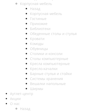
Корпусная мебель
Назад
Корпусная мебель
Гостиные
Прихожие
Библиотеки
Обеденные столы и стулья
Кровати
Комоды
Обувницы
Столики и консоли
Столы компьютерные
Кресла компьютерные
Кресло-качалки
Барные стулья и стойки
Системы хранения
Вешалки напольные
Ширмы
Аутлет-центр
Акции
О нас
Назад