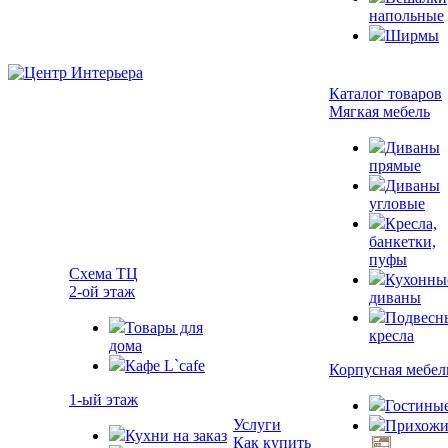
напольные
Ширмы
Каталог товаров
Мягкая мебель
Диваны
прямые
Диваны
угловые
Кресла,
банкетки,
пуфы
Схема ТЦ
Кухонны
2-ой этаж
диваны
Подвесн
Товары для
кресла
дома
Кафе L`cafe
Корпусная мебел
1-ый этаж
Гостины
Услуги
Прихожи
Кухни на заказ
Как купить