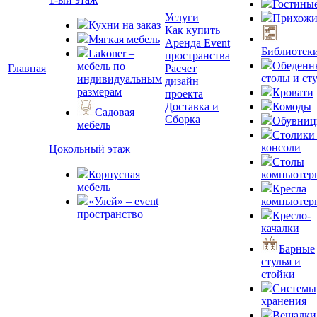
Гостины
Услуги
Прихожи
Кухни на заказ
Как купить
Мягкая мебель
Аренда Event
Библиотек
Lakoner –
пространства
Обеденн
мебель по
Главная
Расчет
столы и ст
индивидуальным
дизайн
размерам
Кровати
проекта
Доставка и
Комоды
Садовая
Сборка
Обувни
мебель
Столики
консоли
Цокольный этаж
Столы
Корпусная
компьютер
мебель
Кресла
«Улей» – event
компьютер
пространство
Кресло-
качалки
Барные
стулья и
стойки
Системы
хранения
Вешалки