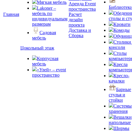
Мягкая мебель
Аренда Event
Библиотек
Lakoner –
пространства
Обеденн
мебель по
Главная
Расчет
столы и ст
индивидуальным
дизайн
размерам
Кровати
проекта
Доставка и
Комоды
Садовая
Сборка
Обувни
мебель
Столики
консоли
Цокольный этаж
Столы
Корпусная
компьютер
мебель
Кресла
«Улей» – event
компьютер
пространство
Кресло-
качалки
Барные
стулья и
стойки
Системы
хранения
Вешалки
напольные
Ширмы