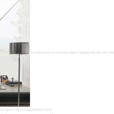
Особенности планировки гардеробной систе
остранства со шкафами-купе