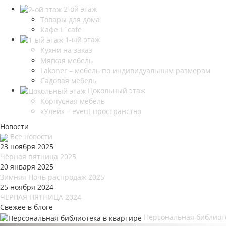
2-ой этаж
Товары для дома
Кафе L`cafe
1-ый этаж
Кухни на заказ
Мягкая мебель
Lakoner – мебель по индивидуальным размерам
Садовая мебель
Цокольный этаж
Корпусная мебель
«Улей» – event пространство
Новости
Все новости
23 ноября 2025
Чёрная пятница 2025
20 января 2025
Зимняя Ночь распродаж 2025
25 ноября 2024
ЧЁРНАЯ ПЯТНИЦА 2024
Свежее в блоге
Персональная библиот