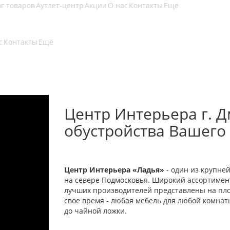
г товаров
Аутлет-центр
Акции
О нас
Контакты
Ещё
с
Контакты
Ещё
Центр Интерьера г. Д
обустройства Вашего
Центр Интерьера «Ладья»
- один из крупне
на севере Подмосковья. Широкий ассортимент
лучших производителей представлены на площ
свое время - любая мебель для любой комна
до чайной ложки.