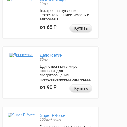
20мг
Быстрое наступление
эффекта и совместимость с
алкоголем.
от 65
Р
Купить
Дапоксетин
60мг
Единственный в мире
препарат для
предотвращения
преждевременной эякуляции.
от 90
Р
Купить
Super P-force
100мг + 60мг
Самые популярные препараты