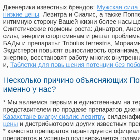
Дженерики известных брендов:
Мужская сила 
низкие цены
, Левитра и Сиалис, а также Попп
интимную сторону Вашей жизни более насыще
Синтетические гормоны роста
: Динатроп, Анс
силы, энергии спортсменам и решат проблем
БАДы и препараты:
Tribulus terrestris, Мориа
Экдистерон повысят выносливость организма,
энергию, восстановят работу многих внутренн
и,
Таблетки для повышения потенции без поб
Несколько причино объясняющих По
именно у нас?
* Мы являемся первым и единственным на те
представителем по продаже препаратов дже
Казахстане виагру сиалис левитру
, силденаф
цены
и дистрибьютором других известных пре
* качество препаратов гарантируется офици
препаратов и успешно подтверждается годам