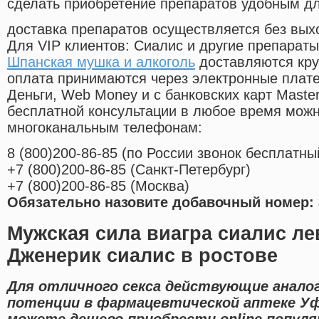
сделать приобретение препаратов удобным д
доставка препаратов осуществляется без вых
Для VIP клиентов: Сиалис и другие препараты
Шпанская мушка и алкоголь
доставляются кру
оплата принимаются через электронные плат
Деньги, Web Money и с банковских карт Master
бесплатной консультации в любое время мож
многоканальным телефонам:
8
(800
)200-86-85
(
по России звонок бесплатны
+7
(800
)200-86-85
(
Санкт-Петербург)
+7
(800
)200-86-85
(
Москва)
Обязательно назовите добавочный номер: 
Мужская сила виагра сиалис ле
Дженерик сиалис в ростове
Для отличного секса действующие анало
потенции в фармацевтической аптеке У
можете дешево приобрести online популя