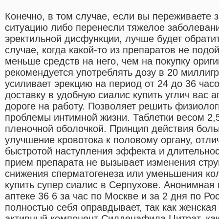
Конечно, в том случае, если вы переживаете 
ситуацию либо перенесли тяжелое заболевани
эректильной дисфункции, лучше будет обратит
случае, когда какой-то из препаратов не подой
меньше средств на него, чем на покупку ориги
рекомендуется употреблять дозу в 20 миллиг
усиливает эрекцию на период от 24 до 36 ча
доставку в удобную сиалис купить углич вас 
дороге на работу. Позволяет решить физиолог
проблемы интимной жизни. Таблетки весом 2,5
пленочной оболочкой. Принцип действия боль
улучшение кровотока к половому органу, отл
быстротой наступления эффекта и длительнос
прием препарата не вызывает изменения стру
снижения сперматогенеза или уменьшения ко
купить супер сиалис в Серпухове. Анонимная 
аптеке 36 6 за час по Москве и за 2 дня по Р
полностью себя оправдывает, так как женская
активный компонент Силденафила Цитрат, как