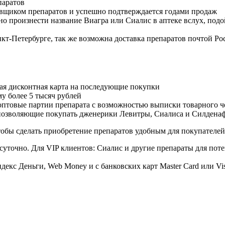
паратов
авщиком препаратов и успешно подтверждается годами продаж
но произнести название Виагра или Сиалис в аптеке вслух, под
нкт-Петербурге, так же возможна доставка препаратов почтой Ро
ая дисконтная карта на последующие покупки
му более 5 тысяч рублей
овые партии препарата с возможностью выписки товарного ч
 позволяющие покупать дженерики Левитры, Сиалиса и Силдена
обы сделать приобретение препаратов удобным для покупателей
суточно. Для VIP клиентов: Сиалис и другие препараты для поте
екс Деньги, Web Money и с банковских карт Master Card или Vi