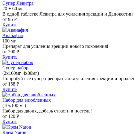
Супер Левитра
20 + 60 мг
В одной таблетке Левитра для усиления эрекции и Дапоксетин 
от 95
Р
Купить
Аванафил
100 мг
Препарат для усиления эрекции нового поколения!
от 200
Р
Купить
Супер набор
(2х160мг, 4х80мг)
Попробуй все супер препараты для усиления эрекции и продле
от 158
Р
Купить
Набор для влюбленных
(10х100 мг)
Набор для двоих, добавь страсти в постель!
от 120
Р
Купить
Крем Naron