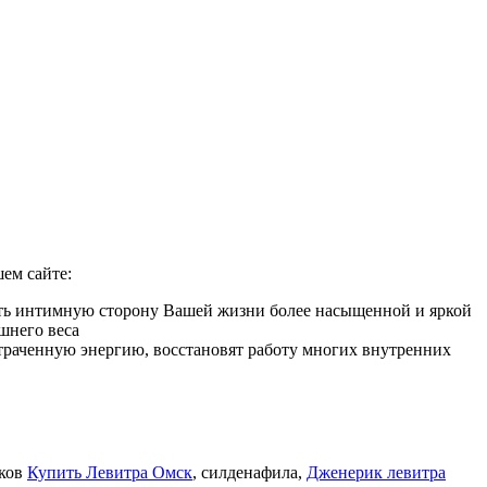
ем сайте:
лать интимную сторону Вашей жизни более насыщенной и яркой
шнего веса
 утраченную энергию, восстановят работу многих внутренних
иков
Купить Левитра Омск
, силденафила
,
Дженерик левитра