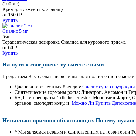
(100 мг)
Крем для сужения влагалища
от 1500
Р
Купить
Сиалис 5 мг
5мг
Терапевтическая дозировка Сиалиса для курсового приема
от 60
Р
Купить
На пути к совершенству вместе с нами
Предлагаем Вам сделать первый шаг для полноценной счастлив
Дженерики известных брендов:
Сиалис супер пауэр купи
Синтетические гормоны роста
: Динатроп, Ансомон и Гет
БАДы и препараты:
Tribulus terrestris, Мориамин Форте
органов, омолодят кожу, и,
Можно Ли Купить Дапоксетин
Несколько причино объясняющих Почему нужно п
* Мы являемся первым и единственным на территории Р