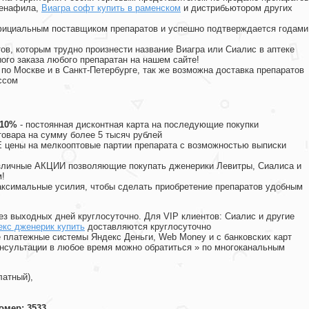
денафила
,
Виагра софт купить в раменском
и дистрибьютором других
официальным поставщиком препаратов и успешно подтверждается годами
ов, которым трудно произнести название Виагра или Сиалис в аптеке
ого заказа любого препаратан на нашем сайте!
 по Москве и в Санкт-Петербурге, так же возможна доставка препаратов
ссом
 10%
- постоянная дисконтная карта на последующие покупки
товара на сумму более 5 тысяч рублей
цены на мелкооптовые партии препарата с возможностью выписки
различные АКЦИИ позволяющие покупать дженерики Левитры, Сиалиса и
!
ксимальные усилия, чтобы сделать приобретение препаратов удобным
ез выходных дней круглосуточно. Для VIP клиентов: Сиалис и другие
екс дженерик купить
доставляются круглосуточно
 платежные системы Яндекс Деньги, Web Money и с банковских карт
консультации в любое время можно обратиться
»
по многоканальным
латный),
омер: 3533