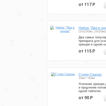
от 117
Р
Набор "Два в од
(10x100мг, 10x20мг
Два самых популя
препарата для уси
эрекции в одном н
от 115
Р
Супер Сиалис
20мг + 60мг
Усиление эрекции 
и продление полов
одной таблетке.
от 90
Р