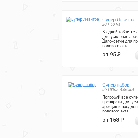
Супер Левитра
20 + 60 мг
В одной таблетке 
для усиления эрек
Дапоксетин для п
полового акта!
от 95
Р
Супер набор
(2х160мг, 4х80мг)
Попробуй все супе
препараты для ус
эрекции и продлен
полового акта!
от 158
Р