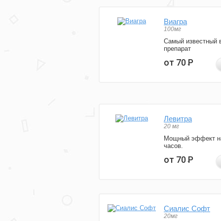
Виагра
100мг
Самый известный 
препарат
от 70
Р
Левитра
20 мг
Мощный эффект н
часов.
от 70
Р
Сиалис Софт
20мг