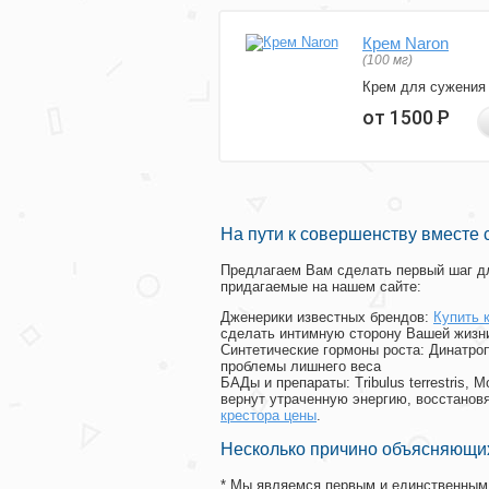
Крем Naron
(100 мг)
Крем для сужения
от 1500
Р
На пути к совершенству вместе 
Предлагаем Вам сделать первый шаг дл
придагаемые на нашем сайте:
Дженерики известных брендов:
Купить 
сделать интимную сторону Вашей жизн
Синтетические гормоны роста
: Динатро
проблемы лишнего веса
БАДы и препараты:
Tribulus terrestris
вернут утраченную энергию, восстановя
крестора цены
.
Несколько причино объясняющих
* Мы являемся первым и единственным 