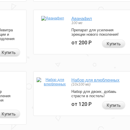
Аванафил
100 мг
Левитра
Препарат для усиления
ции и
эрекции нового поколения!
родления
от 200
Р
Купить
Купить
Набор для влюбленных
(10х100 мг)
р
Набор для двоих, добавь
иления
страсти в постель!
ия
от 120
Р
Купить
Купить