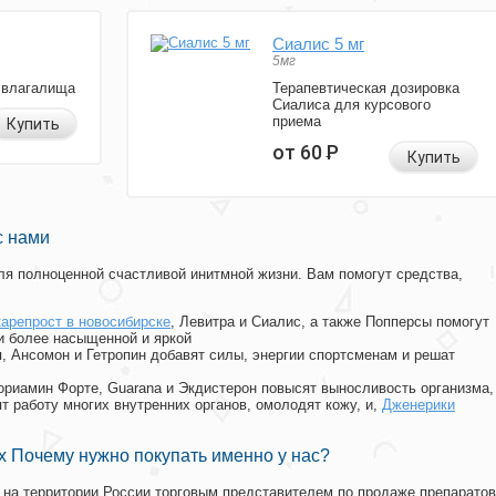
Сиалис 5 мг
5мг
 влагалища
Терапевтическая дозировка
Сиалиса для курсового
приема
Купить
от 60
Р
Купить
с нами
я полноценной счастливой инитмной жизни. Вам помогут средства,
карепрост в новосибирске
, Левитра и Сиалис, а также Попперсы помогут
и более насыщенной и яркой
п, Ансомон и Гетропин добавят силы, энергии спортсменам и решат
, Мориамин Форте, Guarana и Экдистерон повысят выносливость организма,
т работу многих внутренних органов, омолодят кожу, и,
Дженерики
 Почему нужно покупать именно у нас?
на территории России торговым представителем по продаже препаратов