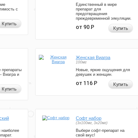
ние
Единственный в мире
тимость с
препарат для
предотвращения
преждевременной эякуляции.
Купить
от 90
Р
Купить
Женская Виагра
100мг
 препараты
Новые, яркие ощущения для
— Виагра и
девушек и женщин.
от 116
Р
Купить
Купить
ский
Софт набор
(3x100мг, 3x20мг)
и наиболее
Выбери софт-препарат на
парат.
свой вкус!