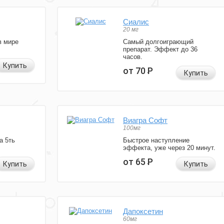
Сиалис
20 мг
в мире
Самый долгоиграющий
препарат. Эффект до 36
часов.
Купить
от 70
Р
Купить
Виагра Софт
100мг
а 5ть
Быстрое наступление
эффекта, уже через 20 минут.
от 65
Р
Купить
Купить
Дапоксетин
60мг