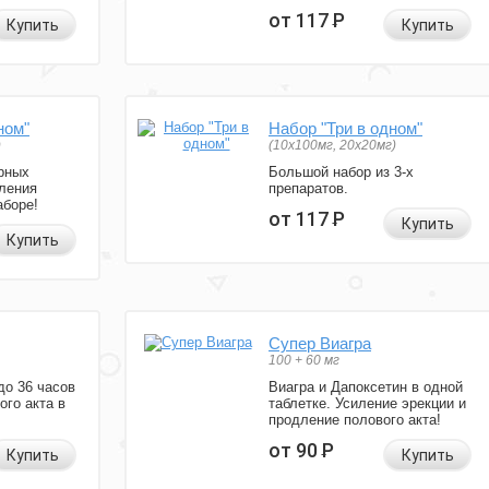
от 117
Р
Купить
Купить
ном"
Набор "Три в одном"
)
(10x100мг, 20x20мг)
рных
Большой набор из 3-х
ления
препаратов.
аборе!
от 117
Р
Купить
Купить
Супер Виагра
100 + 60 мг
до 36 часов
Виагра и Дапоксетин в одной
ого акта в
таблетке. Усиление эрекции и
продление полового акта!
от 90
Р
Купить
Купить