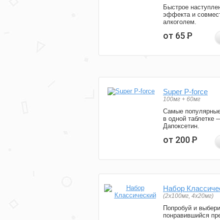
Быстрое наступле
эффекта и совмес
алкоголем.
от 65
Р
Super P-force
100мг + 60мг
Самые популярные
в одной таблетке 
Дапоксетин.
от 200
Р
Набор Классиче
(2x100мг, 4x20мг)
Попробуй и выбер
понравившийся пре