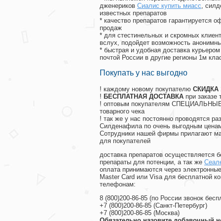
дженериков
Сиалис купить миасс
, сил
известных препаратов
* качество препаратов гарантируется 
продаж
* для стестинельных и скромных клиент
вслух, подойдет возможность анонимны
* быстрая и удобная доставка курьером
почтой России в другие регионы 1м кла
Покупать у нас выгодно
! каждому новому покупателю
СКИДКА
!
БЕСПЛАТНАЯ ДОСТАВКА
при заказе 
! оптовым покупателям СПЕЦИАЛЬНЫЕ 
товарного чека
! так же у нас постоянно проводятся 
Силденафила по очень выгодным ценам
Cотрудники нашей фирмы прилагают ма
для покупателей
доставка препаратов осуществляется б
препараты для потенции, а так же
Сеал
оплата принимаются через электронные
Master Card или Visa для бесплатной 
телефонам:
8
(800
)200-86-85
(
по России звонок бесп
+7
(800
)200-86-85
(
Санкт-Петербург)
+7
(800
)200-86-85
(
Москва)
Обязательно назовите добавочный н