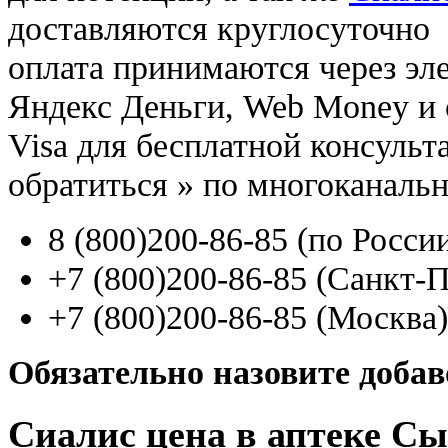
доставляются круглосуточно
оплата принимаются через э
Яндекс Деньги, Web Money и с
Visa для бесплатной консуль
обратиться
»
по многоканаль
8
(800
)200-86-85
(
по Росси
+7
(800
)200-86-85
(
Санкт-П
+7
(800
)200-86-85
(
Москва)
Обязательно назовите доба
Сиалис цена в аптеке С