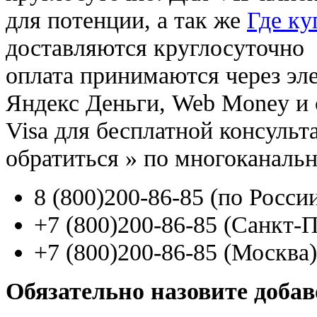
для потенции, а так же
Где ку
доставляются круглосуточно
оплата принимаются через э
Яндекс Деньги, Web Money и с
Visa для бесплатной консуль
обратиться
»
по многоканаль
8
(800
)200-86-85
(
по Росси
+7
(800
)200-86-85
(
Санкт-П
+7
(800
)200-86-85
(
Москва)
Обязательно назовите доба