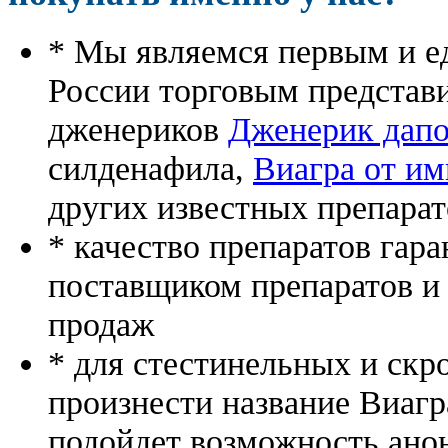
* Мы являемся первым и е
России торговым представ
дженериков
Дженерик дапо
силденафила
,
Виагра от и
других известных препарат
* качество препаратов гар
поставщиком препаратов и
продаж
* для стестинельных и скр
произнести название Виагр
подойдет возможность ано