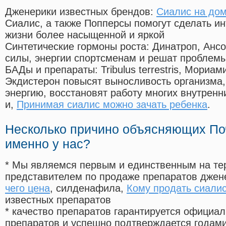
Дженерики известных брендов:
Сиалис на дом
Сиалис, а также Попперсы помогут сделать и
жизни более насыщенной и яркой
Синтетические гормоны роста
: Динатроп, Анс
силы, энергии спортсменам и решат проблем
БАДы и препараты:
Tribulus terrestris, Мориа
Экдистерон повысят выносливость организма,
энергию, восстановят работу многих внутренн
и,
Принимая сиалис можно зачать ребенка
.
Несколько причино объясняющих По
именно у нас?
* Мы являемся первым и единственным на те
представителем по продаже препаратов дже
чего цена
, силденафила
,
Кому продать сиали
известных препаратов
* качество препаратов гарантируется офици
препаратов и успешно подтверждается годам