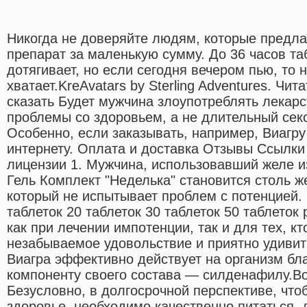
Никогда не доверяйте людям, которые предла
препарат за маленькую сумму. До 36 часов та
дотягивает, но если сегодня вечером пью, то
хватает.KreAvatars by Sterling Adventures. Чит
сказать Будет мужчина злоупотреблять лекар
проблемы со здоровьем, а не длительный секс
Особенно, если заказывать, например, Виагру
интернету. Оплата и доставка Отзывы Ссылки
лицензии 1. Мужчина, использовавший желе 
Гель Комплект "Неделька" становится столь же
который не испытывает проблем с потенцией. С
таблеток 20 таблеток 30 таблеток 50 таблеток
как при лечении импотенции, так и для тех, к
незабываемое удовольствие и приятно удивит
Виагра эффективно действует на организм бл
компоненту своего состава — силденафилу.Bos
Безусловно, в долгосрочной перспективе, что
здоровье, необходимо качественно питаться,