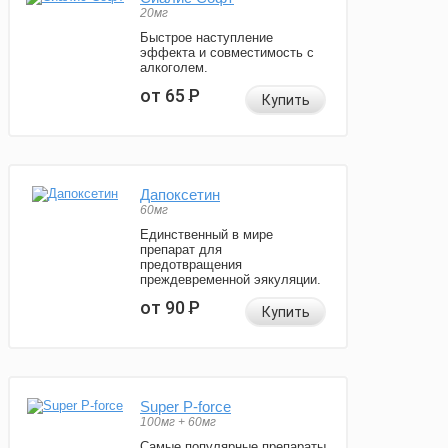
20мг
Быстрое наступление
эффекта и совместимость с
алкоголем.
от 65
Р
Купить
Дапоксетин
60мг
Единственный в мире
препарат для
предотвращения
преждевременной эякуляции.
от 90
Р
Купить
Super P-force
100мг + 60мг
Самые популярные препараты