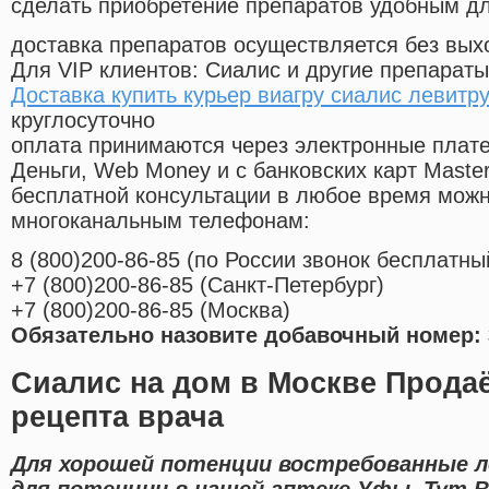
сделать приобретение препаратов удобным д
доставка препаратов осуществляется без вых
Для VIP клиентов: Сиалис и другие препараты
Доставка купить курьер виагру сиалис левитр
круглосуточно
оплата принимаются через электронные плат
Деньги, Web Money и с банковских карт Master
бесплатной консультации в любое время мож
многоканальным телефонам:
8
(800
)200-86-85
(
по России звонок бесплатны
+7
(800
)200-86-85
(
Санкт-Петербург)
+7
(800
)200-86-85
(
Москва)
Обязательно назовите добавочный номер: 
Сиалис на дом в Москве Продаё
рецепта врача
Для хорошей потенции востребованные л
для потенции в нашей аптеке Уфы. Тут 