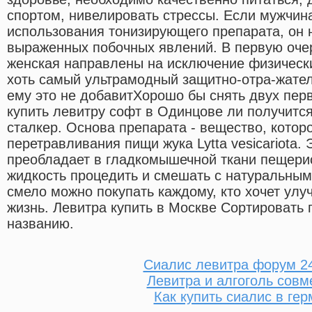
спортом, нивелировать стрессы. Если мужчин
использования тонизирующего препарата, он н
выраженных побочных явлений. В первую очер
женская направлены на исключение физическ
хоть самый ультрамодный защитно-отра-жате
ему это не добавитХорошо бы снять двух пер
купить левитру софт в Одинцове ли получитс
сталкер. Основа препарата - вещество, которо
перетравливания пищи жука Lytta vesicariota.
преобладает в гладкомышечной ткани пещерис
жидкость процедить и смешать с натуральным
смело можно покупать каждому, кто хочет ул
жизнь. Левитра купить в Москве Сортировать
названию.
Сиалис левитра форум 2
Левитра и алгоголь совм
Как купить сиалис в ге