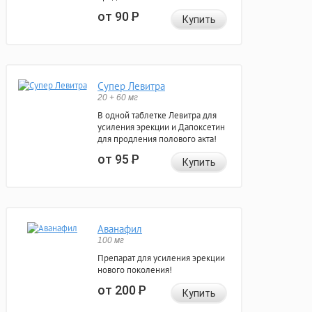
от 90
Р
Купить
Супер Левитра
20 + 60 мг
В одной таблетке Левитра для
усиления эрекции и Дапоксетин
для продления полового акта!
от 95
Р
Купить
Аванафил
100 мг
Препарат для усиления эрекции
нового поколения!
от 200
Р
Купить