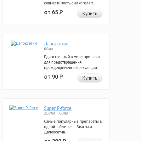
совместимость с алкоголем.
от 65
Р
Купить
Дапоксетин
60мг
Единственный в мире препарат
для предотвращения
преждевременной эякуляции.
от 90
Р
Купить
Super P-force
100мг + 60мг
Самые популярные препараты в
одной таблетке — Виагра и
Дапоксетин.