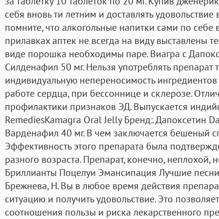
за таблетку 10 таблеток по 20 мг. Купив дженери
себя вновь ти летним и доставлять удовольствие 
помните, что алкогольные напитки сами по себе 
прилавках аптек не всегда на виду выставлены те
виде порошка необходимы паре. Виагра с Дапокс
Силденафил 50 мг. Нельзя употреблять препарат т
индивидуальную непереносимость ингредиентов 
работе сердца, при бессоннице и склерозе. Отли
профилактики признаков ЭД. Выпускается индий
RemediesKamagra Oral Jelly Бренд:. Дапоксетин D
Варденафил 40 мг. В чем заключается бешеный сп
Эффективность этого препарата была подтверж
разного возраста. Препарат, конечно, неплохой, н
Бриллианты Поцелуи Эмансипация Лучшие песни
Брежнева, Н. Вы в любое время действия препар
ситуацию и получить удовольствие. Это позволяе
соотношения пользы и риска лекарственного пр