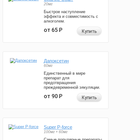
20мг
Быстрое наступление
эффекта и совместимость с
алкоголем.
от 65
Р
Купить
Дапоксетин
60мг
Единственный в мире
препарат для
предотвращения
преждевременной эякуляции.
от 90
Р
Купить
Super P-force
100мг + 60мг
Самые популярные препараты