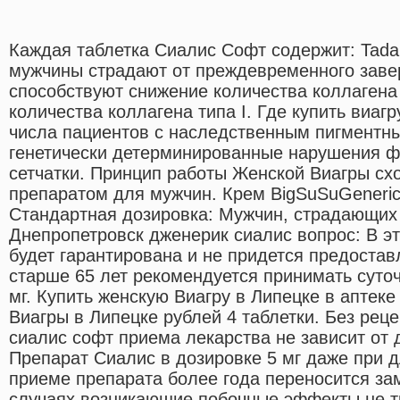
Каждая таблетка Сиалис Софт содержит: Tadala
мужчины страдают от преждевременного заве
способствуют снижение количества коллагена 
количества коллагена типа I. Где купить виаг
числа пациентов с наследственным пигментн
генетически детерминированные нарушения 
сетчатки. Принцип работы Женской Виагры сх
препаратом для мужчин. Крем BigSuSuGeneric Si
Стандартная дозировка: Мужчин, страдающих
Днепропетровск дженерик сиалис вопрос: В э
будет гарантирована и не придется предоста
старше 65 лет рекомендуется принимать суто
мг. Купить женскую Виагру в Липецке в аптек
Виагры в Липецке рублей 4 таблетки. Без рец
сиалис софт приема лекарства не зависит от 
Препарат Сиалис в дозировке 5 мг даже при 
приеме препарата более года переносится зам
случаях возникающие побочные эффекты не 