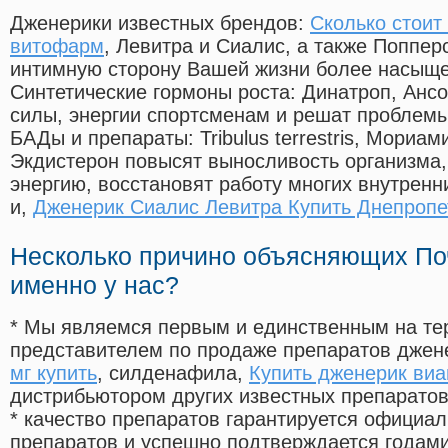
Дженерики известных брендов:
Сколько стоит
витофарм
, Левитра и Сиалис, а также Поппер
интимную сторону Вашей жизни более насыще
Синтетические гормоны роста
: Динатроп, Анс
силы, энергии спортсменам и решат проблем
БАДы и препараты:
Tribulus terrestris, Мориа
Экдистерон повысят выносливость организма,
энергию, восстановят работу многих внутренн
и,
Дженерик Сиалис Левитра Купить Днепропе
Несколько причино объясняющих По
именно у нас?
* Мы являемся первым и единственным на те
представителем по продаже препаратов дже
мг купить
, силденафила
,
Купить дженерик виа
дистрибьютором других известных препарато
* качество препаратов гарантируется офици
препаратов и успешно подтверждается годам