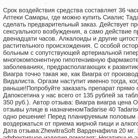
Срок воздействия средства составляет 36 час
Аптеки Самары, где можно купить Сиалис Та
сделать предварительный заказ. Действует пр
сексуального возбуждения, а само действие 
двенадцати часов. Алкалоиды и другие цитос
растительного происхождения. С особой осто
больным с сопутствующей артериальной гипе
многокомпонентную гипотензивную фармакоте
заболеваниях, предрасполагающих к развити
Виагра точно такая же, как Виагра от производ
Видалиста. Оргазм наступит именно тогда, ког
раньше!Попробуйте заказать препарат прямо 
Дапоксетина у нас всего от 135 рублей за табл
350 руб.). Автор отзыва: Виагра виагра цена 
отзывы улице в назначеномTadarise 40 Tadaris
одно решение! Перед планируемым половым 
воздержаться от приема жирной пищи и алког
Дата отзыва:ZhewitraSoft Варденафила 20 мг.
эффективное изделие помогает: Негативные 