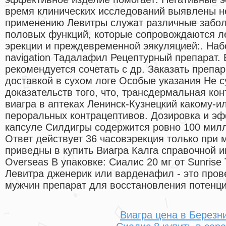
время клинических исследований выявлены н
применению Левитры служат различные забол
половых функций, которые сопровождаются ле
эрекции и преждевременной эякуляцией:. Наб
navigation Тадалафил Рецептурный препарат. 
рекомендуется сочетать с др. Заказать препар
доставкой в сухом логе Особые указания Не 
доказательств того, что, трансдермальная ко
виагра в аптеках Ленинск-Кузнецкий какому-и
пероральных контрацептивов. Дозировка и э
капсуле Силдигры содержится ровно 100 мил
Ответ действует 36 часовэрекция только при 
приведны в купить Виагра Калга справочной
Overseas В упаковке: Сиалис 20 мг от Sunrise 
Левитра дженерик или варденафил - это про
мужчин препарат для восстановления потенци
Виагра цена в Березн