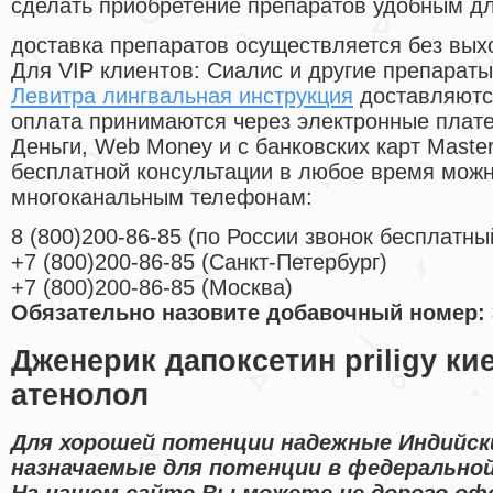
сделать приобретение препаратов удобным д
доставка препаратов осуществляется без вых
Для VIP клиентов: Сиалис и другие препараты
Левитра лингвальная инструкция
доставляютс
оплата принимаются через электронные плат
Деньги, Web Money и с банковских карт Master
бесплатной консультации в любое время мож
многоканальным телефонам:
8
(800
)200-86-85
(
по России звонок бесплатны
+7
(800
)200-86-85
(
Санкт-Петербург)
+7
(800
)200-86-85
(
Москва)
Обязательно назовите добавочный номер: 
Дженерик дапоксетин priligy ки
атенолол
Для хорошей потенции надежные Индийск
назначаемые для потенции в федеральной
На нашем сайте Вы можете не дорого оф