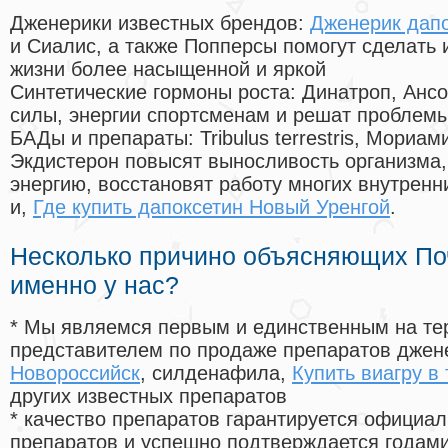
Дженерики известных брендов:
Дженерик дапок
и Сиалис, а также Попперсы помогут сделать
жизни более насыщенной и яркой
Синтетические гормоны роста
: Динатроп, Анс
силы, энергии спортсменам и решат проблем
БАДы и препараты:
Tribulus terrestris, Мориа
Экдистерон повысят выносливость организма,
энергию, восстановят работу многих внутренн
и,
Где купить дапоксетин Новый Уренгой
.
Несколько причино объясняющих По
именно у нас?
* Мы являемся первым и единственным на те
представителем по продаже препаратов дже
Новороссийск
, силденафила
,
Купить виагру в
других известных препаратов
* качество препаратов гарантируется офици
препаратов и успешно подтверждается годам