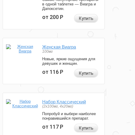
в одной таблетке — Виагра и
Дапоксетин.
от 200
Р
Купить
Женская Виагра
100мг
Новые, яркие ощущения для
девушек и женщин.
от 116
Р
Купить
Набор Классический
(2x100мг, 4x20мг)
Попробуй и выбери наиболее
понравившийся препарат.
от 117
Р
Купить