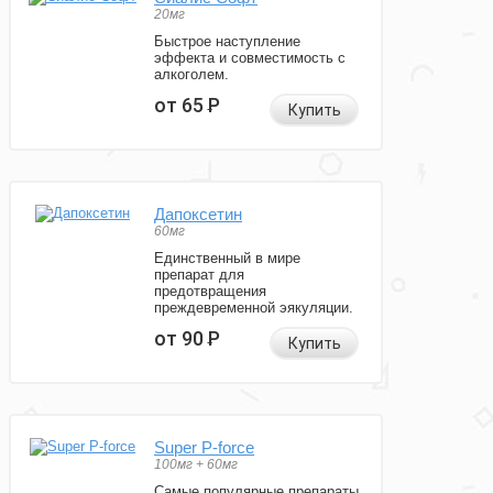
20мг
Быстрое наступление
эффекта и совместимость с
алкоголем.
от 65
Р
Купить
Дапоксетин
60мг
Единственный в мире
препарат для
предотвращения
преждевременной эякуляции.
от 90
Р
Купить
Super P-force
100мг + 60мг
Самые популярные препараты