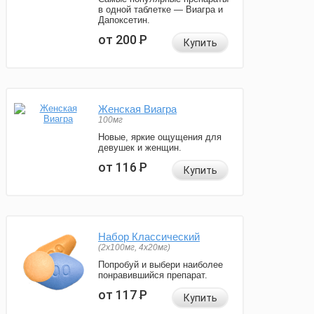
в одной таблетке — Виагра и
Дапоксетин.
от 200
Р
Купить
Женская Виагра
100мг
Новые, яркие ощущения для
девушек и женщин.
от 116
Р
Купить
Набор Классический
(2x100мг, 4x20мг)
Попробуй и выбери наиболее
понравившийся препарат.
от 117
Р
Купить