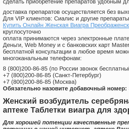
сделать приобретение препаратов удобным д
доставка препаратов осуществляется без вых
Для VIP клиентов: Сиалис и другие препараты
Купить Онлайн Женская Виагра Преображенс
круглосуточно
оплата принимаются через электронные плат
Деньги, Web Money и с банковских карт Master
бесплатной консультации в любое время мож
многоканальным телефонам:
8
(800
)200-86-85
(
по России звонок бесплатны
+7
(800
)200-86-85
(
Санкт-Петербург)
+7
(800
)200-86-85
(
Москва)
Обязательно назовите добавочный номер: 
Женский возбудитель серебрян
аптеке Таблетки виагра для зд
Для хорошей потенции качественные пре
потенции в нашей интернет- аптеке Ваше