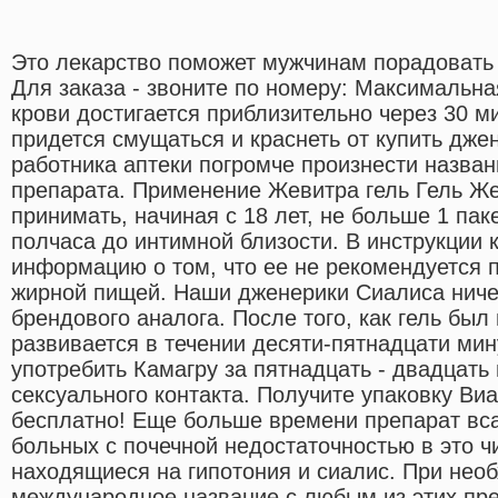
Это лекарство поможет мужчинам порадовать 
Для заказа - звоните по номеру: Максимальн
крови достигается приблизительно через 30 м
придется смущаться и краснеть от купить дже
работника аптеки погромче произнести назва
препарата. Применение Жевитра гель Гель Ж
принимать, начиная с 18 лет, не больше 1 паке
полчаса до интимной близости. В инструкции 
информацию о том, что ее не рекомендуется 
жирной пищей. Наши дженерики Сиалиса ниче
брендового аналога. После того, как гель бы
развивается в течении десяти-пятнадцати мин
употребить Камагру за пятнадцать - двадцать
сексуального контакта. Получите упаковку Ви
бесплатно! Еще больше времени препарат вса
больных с почечной недостаточностью в это ч
находящиеся на гипотония и сиалис. При нео
международное название с любым из этих пре