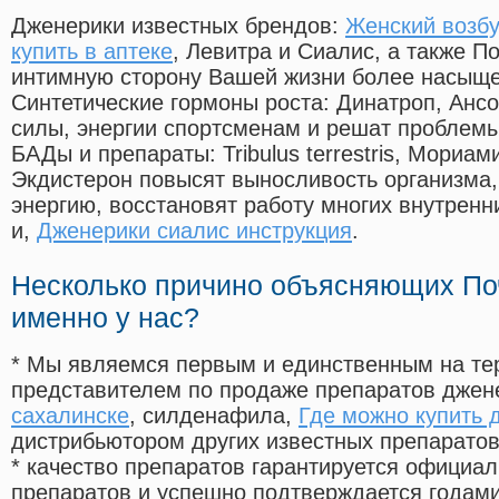
Дженерики известных брендов:
Женский возбу
купить в аптеке
, Левитра и Сиалис, а также П
интимную сторону Вашей жизни более насыще
Синтетические гормоны роста
: Динатроп, Анс
силы, энергии спортсменам и решат проблем
БАДы и препараты:
Tribulus terrestris, Мориа
Экдистерон повысят выносливость организма,
энергию, восстановят работу многих внутренн
и,
Дженерики сиалис инструкция
.
Несколько причино объясняющих По
именно у нас?
* Мы являемся первым и единственным на те
представителем по продаже препаратов дже
сахалинске
, силденафила
,
Где можно купить 
дистрибьютором других известных препарато
* качество препаратов гарантируется офици
препаратов и успешно подтверждается годам