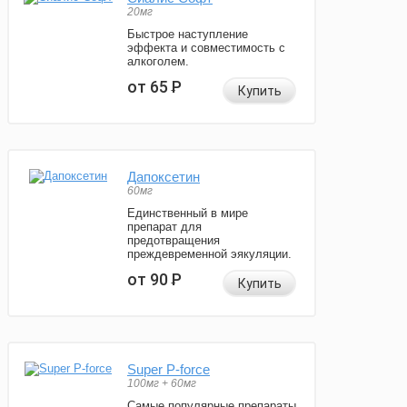
20мг
Быстрое наступление
эффекта и совместимость с
алкоголем.
от 65
Р
Купить
Дапоксетин
60мг
Единственный в мире
препарат для
предотвращения
преждевременной эякуляции.
от 90
Р
Купить
Super P-force
100мг + 60мг
Самые популярные препараты