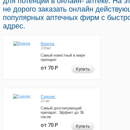
для потенции в онлайн- аптеке. На 
не дорого заказать онлайн действую
популярных аптечных фирм с быстро
адрес.
Виагра
100мг
Самый известный в мире
препарат
от 70
Р
Купить
Сиалис
20 мг
Самый долгоиграющий
препарат. Эффект до 36
часов.
от 70
Р
Купить