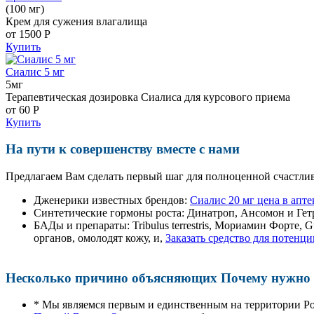
(100 мг)
Крем для сужения влагалища
от 1500
Р
Купить
Сиалис 5 мг
5мг
Терапевтическая дозировка Сиалиса для курсового приема
от 60
Р
Купить
На пути к совершенству вместе с нами
Предлагаем Вам сделать первый шаг для полноценной счастлив
Дженерики известных брендов:
Сиалис 20 мг цена в апт
Синтетические гормоны роста
: Динатроп, Ансомон и Гет
БАДы и препараты:
Tribulus terrestris, Мориамин Форте
органов, омолодят кожу, и,
Заказать средство для потенци
Несколько причино объясняющих Почему нужно п
* Мы являемся первым и единственным на территории Р