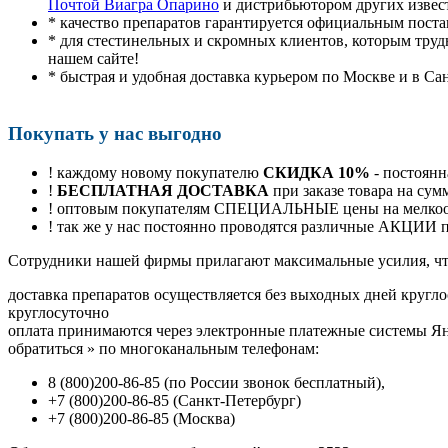
Почтой Виагра Опарино
и дистрибьютором других извес
* качество препаратов гарантируется официальным пост
* для стестинельных и скромных клиентов, которым труд
нашем сайте!
* быстрая и удобная доставка курьером по Москве и в Са
Покупать у нас выгодно
! каждому новому покупателю
СКИДКА 10%
- постоянн
!
БЕСПЛАТНАЯ ДОСТАВКА
при заказе товара на сум
! оптовым покупателям СПЕЦИАЛЬНЫЕ цены на мелкоопт
! так же у нас постоянно проводятся различные АКЦИИ
Cотрудники нашей фирмы прилагают максимальные усилия, чт
доставка препаратов осуществляется без выходных дней кругло
круглосуточно
оплата принимаются через электронные платежные системы Янд
обратиться
»
по многоканальным телефонам:
8
(800
)200-86-85
(
по России звонок бесплатный),
+7
(800
)200-86-85
(
Санкт-Петербург)
+7
(800
)200-86-85
(
Москва)