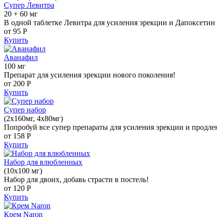
Супер Левитра
20 + 60 мг
В одной таблетке Левитра для усиления эрекции и Дапоксетин 
от 95
Р
Купить
Аванафил
100 мг
Препарат для усиления эрекции нового поколения!
от 200
Р
Купить
Супер набор
(2х160мг, 4х80мг)
Попробуй все супер препараты для усиления эрекции и продле
от 158
Р
Купить
Набор для влюбленных
(10х100 мг)
Набор для двоих, добавь страсти в постель!
от 120
Р
Купить
Крем Naron