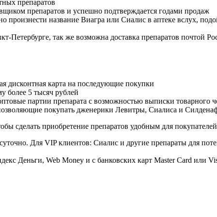
тных препаратов
авщиком препаратов и успешно подтверждается годами продаж
но произнести название Виагра или Сиалис в аптеке вслух, под
нкт-Петербурге, так же возможна доставка препаратов почтой Ро
ая дисконтная карта на последующие покупки
му более 5 тысяч рублей
овые партии препарата с возможностью выписки товарного ч
 позволяющие покупать дженерики Левитры, Сиалиса и Силдена
обы сделать приобретение препаратов удобным для покупателей
суточно. Для VIP клиентов: Сиалис и другие препараты для поте
екс Деньги, Web Money и с банковских карт Master Card или Vi