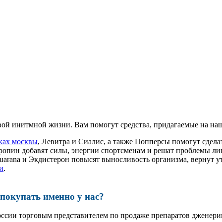
ой инитмной жизни. Вам помогут средства, придагаемые на наш
еках москвы
, Левитра и Сиалис, а также Попперсы помогут сде
ропин добавят силы, энергии спортсменам и решат проблемы ли
, Guarana и Экдистерон повысят выносливость организма, вернут
и
.
окупать именно у нас?
оссии торговым представителем по продаже препаратов дженер