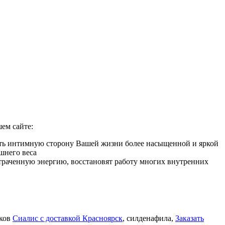
ем сайте:
лать интимную сторону Вашей жизни более насыщенной и яркой
шнего веса
 утраченную энергию, восстановят работу многих внутренних
иков
Сиалис с доставкой Красноярск
, силденафила
,
Заказать